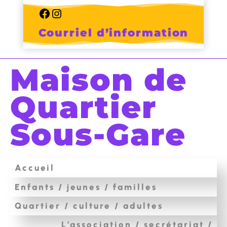
Skip
to
Facebook
Instagram
content
Courriel d’information
Maison de
Quartier
Sous-Gare
Accueil
Enfants / jeunes / familles
Quartier / culture / adultes
L’association / secrétariat /