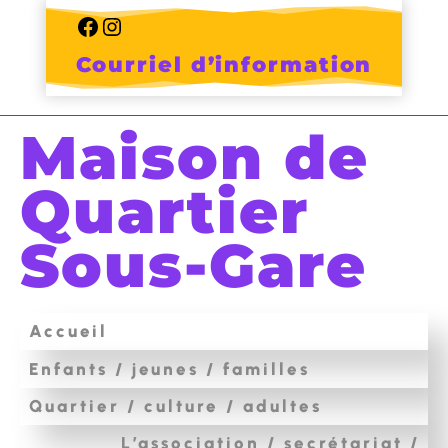
Skip
to
Facebook
Instagram
content
Courriel d’information
Maison de
Quartier
Sous-Gare
Accueil
Enfants / jeunes / familles
Quartier / culture / adultes
L’association / secrétariat /