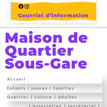
Skip
to
Facebook
Instagram
content
Courriel d’information
Maison de
Quartier
Sous-Gare
Accueil
Enfants / jeunes / familles
Quartier / culture / adultes
L’association / secrétariat /