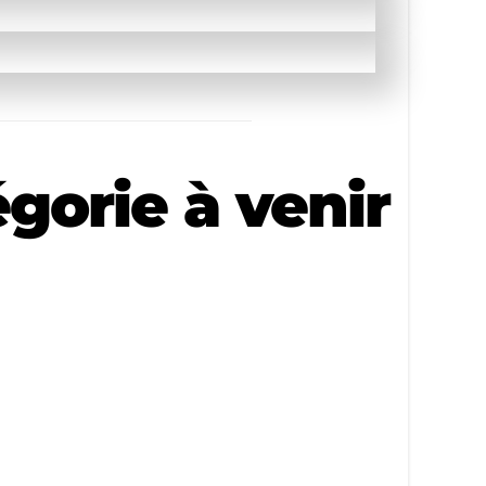
n
orie à venir