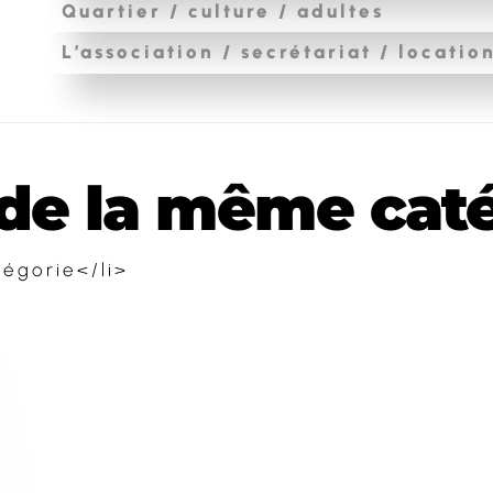
Quartier / culture / adultes
L’association / secrétariat / locatio
e la même catég
égorie</li>