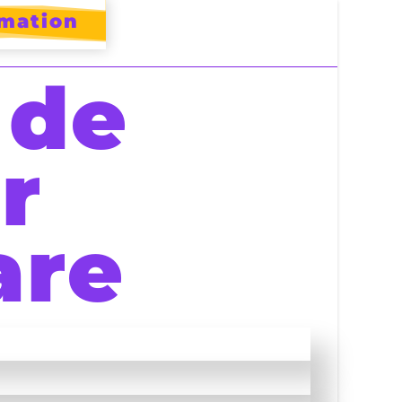
rmation
 de
r
are