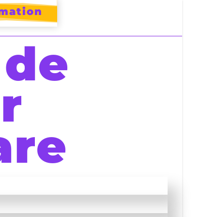
rmation
 de
r
are