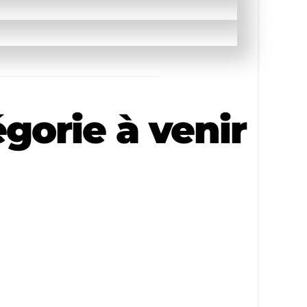
n
orie à venir