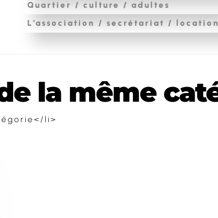
Quartier / culture / adultes
L’association / secrétariat / locatio
e la même catég
égorie</li>