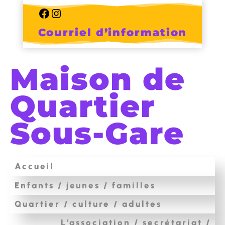
Skip
to
Facebook
Instagram
content
Courriel d’information
Maison de
Quartier
Sous-Gare
Accueil
Enfants / jeunes / familles
Quartier / culture / adultes
L’association / secrétariat /