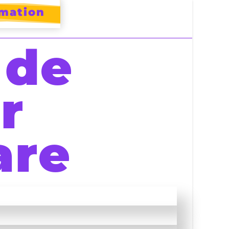
rmation
 de
r
are