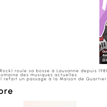
rier Google
iCalendar
Off
 Rock) roule sa bosse à Lausanne depuis 1981
domaine des musiques actuelles.
al refait un passage à la Maison de Quartie
bre