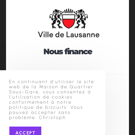
Nous finance
En continuant d’utiliser le site
web de la Maison de Quartier
Sous-Gare, vous consentez à
l’utilisation de cookies
conformément à notre
politique de biscuits. Vous
pouvez accepter sans
Souvent
problème. Christoph
ACCEPT