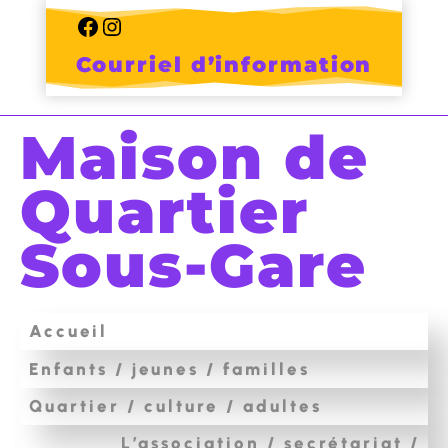
Skip
to
Facebook
Instagram
content
Courriel d’information
Maison de
Quartier
Sous-Gare
Accueil
Enfants / jeunes / familles
Quartier / culture / adultes
L’association / secrétariat /