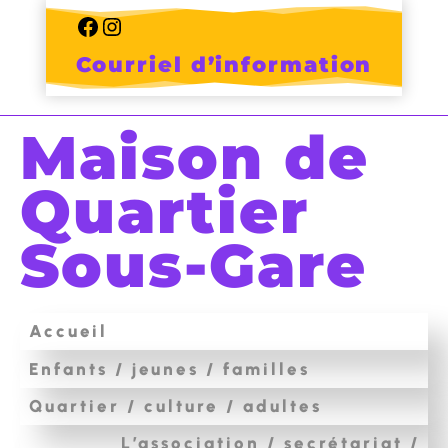
Skip
to
Facebook
Instagram
content
Courriel d’information
Maison de
Quartier
Sous-Gare
Accueil
Enfants / jeunes / familles
Quartier / culture / adultes
L’association / secrétariat /